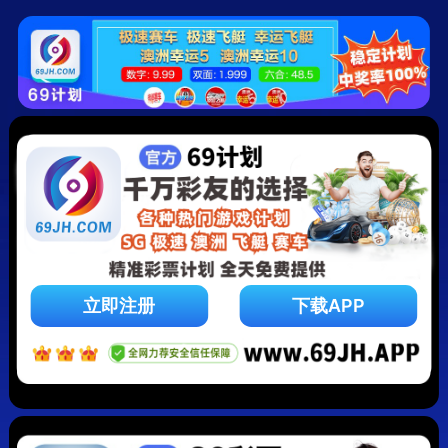
立即注册
下载APP